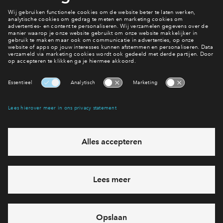
Rebekka van Rij vlogt en blogt over Hoef en Haag.
Wil je
meer van Rebekka lezen? Bezoek dan haar website
en
facebookpagina
.
Interesse? Meld je dan snel aan
Hiermee blijf je op de hoogte van het belangrijkste nieuws en
eventuele projecten
Ja, ik wil mij aanmelden
Heb je een vraag en wil je direct antwoord? Bel ons op
088
712 28 68
6 dagen per week beschikbaar (behalve tijdens
feestdagen)