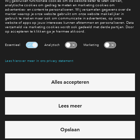
Interesse? Meld je dan snel aan
Hiermee blijf je op de hoogte van het belangrijkste nieuws en
eventuele projecten
Ja, ik wil mij aanmelden
Heb je een vraag en wil je direct antwoord? Bel ons op
088
712 28 68
6 dagen per week beschikbaar (behalve tijdens
feestdagen)
vandaag gesloten, maandag zijn we vanaf
09:00 uur weer