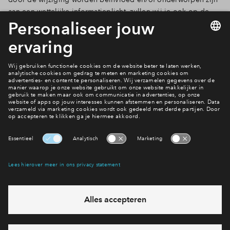
aan een wettelijke informatieplicht, zullen wij je ook op de
hoogte brengen van eventuele belangrijke wijzigingen in
onze verklaring inzake gegevensbescherming.
Dit privacy statement is voor het laatst gewijzigd op 5 februari
2026 en is onderworpen aan een jaarlijkse review.
(Versie 3.3)
Interesse? Meld je dan snel aan
Hiermee blijf je op de hoogte van het belangrijkste nieuws en
eventuele projecten
Ja, ik wil mij aanmelden
Heb je een vraag en wil je direct antwoord? Bel ons op
088