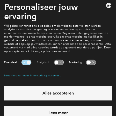
elektriciteit. Zoals zonnepanelen, vloerverwarming,
luchtwarmtepompen, HR++ glas en isolatie van muren, gevels
en daken. Je bent dus niet alleen voorbereid op de toekomst
zonder aardgas, maar bespaart óók op je maandelijks
energielasten. Genoeg redenen dus om te kiezen voor een
nieuwbouwwoning van BPD!
Interesse? Meld je dan snel aan
Hiermee blijf je op de hoogte van het belangrijkste nieuws en
eventuele projecten
Ja, ik wil mij aanmelden
Heb je een vraag en wil je direct antwoord? Bel ons op
088
712 28 68