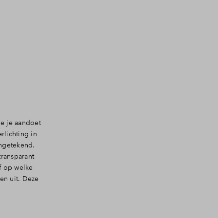
ie je aandoet
lichting in
ingetekend.
transparant
f op welke
en uit. Deze