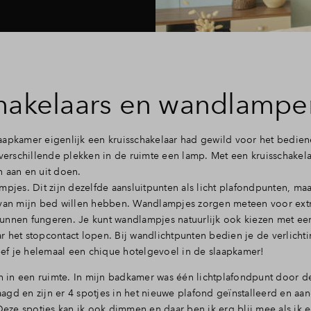
chakelaars en wandlampe
slaapkamer eigenlijk een kruisschakelaar had gewild voor het bedien
 verschillende plekken in de ruimte een lamp. Met een kruisschakela
n aan en uit doen.
mpjes. Dit zijn dezelfde aansluitpunten als licht plafondpunten, ma
 van mijn bed willen hebben. Wandlampjes zorgen meteen voor extr
unnen fungeren. Je kunt wandlampjes natuurlijk ook kiezen met een
r het stopcontact lopen. Bij wandlichtpunten bedien je de verlicht
leef je helemaal een chique hotelgevoel in de slaapkamer!
 in een ruimte. In mijn badkamer was één lichtplafondpunt door 
laagd en zijn er 4 spotjes in het nieuwe plafond geïnstalleerd en aa
 Deze spotjes kan ik ook dimmen en daar ben ik erg blij mee als ik 