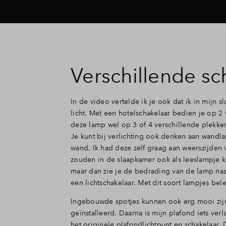
Verschillende s
In de video vertelde ik je ook dat ik in mijn 
licht. Met een hotelschakelaar bedien je op 2
deze lamp wel op 3 of 4 verschillende plekke
Je kunt bij verlichting ook denken aan wandla
wand. Ik had deze zelf graag aan weerszijden
zouden in de slaapkamer ook als leeslampje k
maar dan zie je de bedrading van de lamp naa
een lichtschakelaar. Met dit soort lampjes be
Ingebouwde spotjes kunnen ook erg mooi zijn
geïnstalleerd. Daarna is mijn plafond iets ver
het originele plafondlichtpunt en schakelaar.