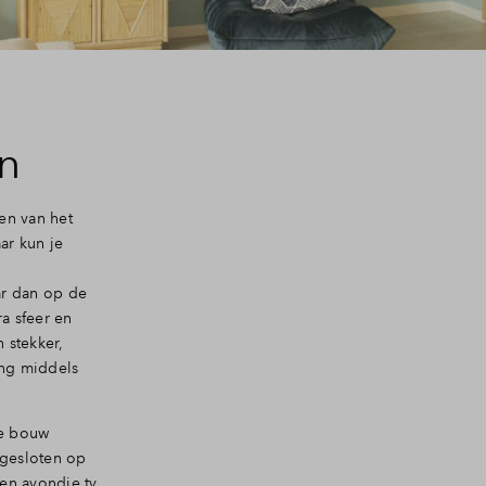
n
en van het
ar kun je
ar dan op de
a sfeer en
 stekker,
ing middels
de bouw
ngesloten op
een avondje tv