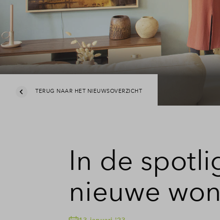
TERUG NAAR HET NIEUWSOVERZICHT
In de spotlig
nieuwe won
13 januari '23