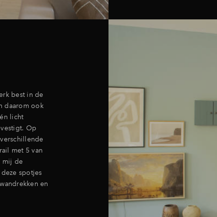
erk best in de
an daarom ook
én licht
vestigt. Op
 verschillende
rail met 5 van
r mij de
 deze spotjes
r wandrekken en