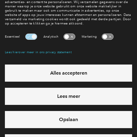
meer van Rebekka lezen? Bezoek dan haar
website
en
facebookpagina
.
Interesse? Meld je dan snel aan
Hiermee blijf je op de hoogte van het belangrijkste nieuws en
eventuele projecten
Ja, ik wil mij aanmelden
Heb je een vraag en wil je direct antwoord? Bel ons op
088
712 28 68
6 dagen per week beschikbaar (behalve tijdens
feestdagen)
vandaag van
09:00 - 18:00 uur