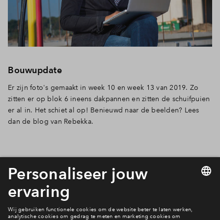
Inloggen
Bouwupdate
Er zijn foto's gemaakt in week 10 en week 13 van 2019. Zo
zitten er op blok 6 ineens dakpannen en zitten de schuifpuien
er al in. Het schiet al op! Benieuwd naar de beelden? Lees
dan de blog van Rebekka.
Nieuwsgierig naar de andere
blogs van Rebekka?
Rebekka van Rij vlogt en blogt over Hoef en Haag.
Wil je