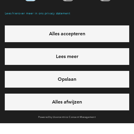
Hiermee blijf je op de hoogte van het belangrijkste nieuws en
eventuele projecten
Ja, ik wil mij aanmelden
Heb je een vraag en wil je direct antwoord? Bel ons op
088
712 28 68
6 dagen per week beschikbaar (behalve tijdens
feestdagen)
vandaag van
09:00 - 18:00 uur
via chat en telefoon
Cookies