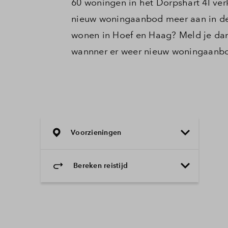
60 woningen in het Dorpshart 4I ver
nieuw woningaanbod meer aan in deze 
wonen in Hoef en Haag? Meld je dan
wannner er weer nieuw woningaanb
Voorzieningen
Bereken reistijd
Selecteer vervoermiddel
Selecteer vervoermiddel