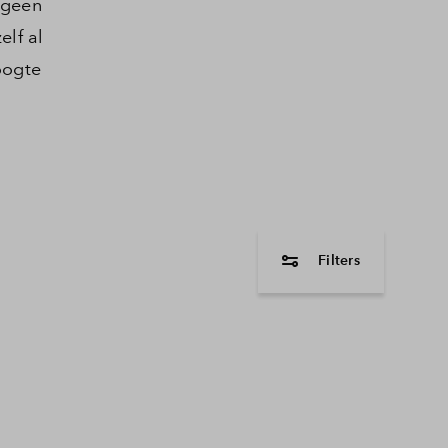
 geen
elf al
oogte
Filters
woningtype
Hoekwoning
Tussenwoning
2 onder 1 kapwon