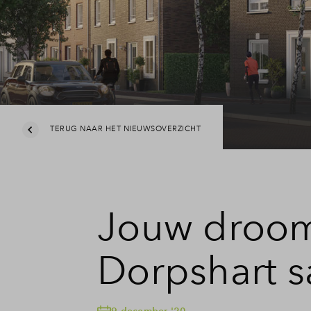
TERUG NAAR HET NIEUWSOVERZICHT
Jouw droom
Dorpshart s
9 december '20