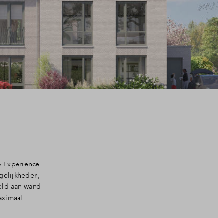
o Experience
ogelijkheden,
eld aan wand-
aximaal