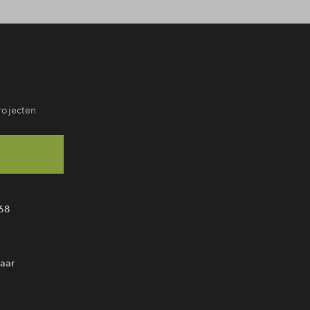
rojecten
68
aar