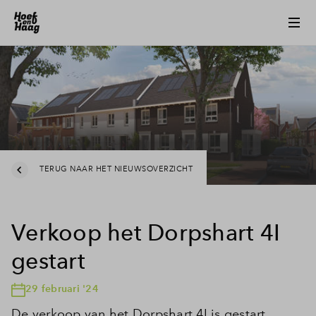
TERUG NAAR HET NIEUWSOVERZICHT
Verkoop het Dorpshart 4I
gestart
29 februari '24
De verkoop van het Dorpshart 4I is gestart.