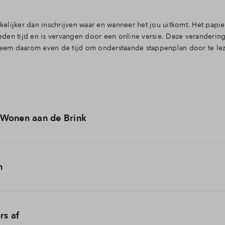
elijker dan inschrijven waar en wanneer het jou uitkomt. Het papi
leden tijd en is vervangen door een online versie.
Deze verandering
 Neem daarom even de tijd om onderstaande stappenplan door te le
 Wonen aan de Brink
p en is de verkoopdocumentatie beschikbaar, ook online. De link naa
n
reven voor een woningtype van Wonen aan de Brink in Het Dorpshart
aande stappen om je in te schrijven voor het woningtype van jouw
aarin een link naar het online inschrijfformulier. Als extra control
rs af
n belang om stap 1 goed te doorlopen, daarmee maak je namelijk je