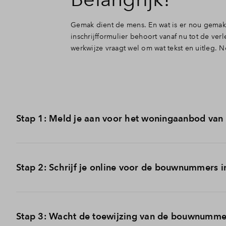
Gemak dient de mens. En wat is er nou gemakk
inschrijfformulier behoort vanaf nu tot de ver
werkwijze vraagt wel om wat tekst en uitleg.
Stap 1: Meld je aan voor het woningaanbod van
Vanaf dinsdag 9 mei zijn de woningen officieel in verkoo
Stap 2: Schrijf je online voor de bouwnummers i
per mail verstuurd naar iedereen die zich heeft ingesch
kunt je tot 16 mei 17.00 uur inschrijven.
Doorloop onderst
1. Ga naar het
woningaanbod
.
2. Klik op het woningtype van jouw voorkeur.
Je ontvangt binnen een uur na aanmelding een e-mail met d
Stap 3: Wacht de toewijzing van de bouwnumme
3. Klik op een willekeurig bouwnummer.
*
gevraagd om je postcode in te vullen. Het is daarom va