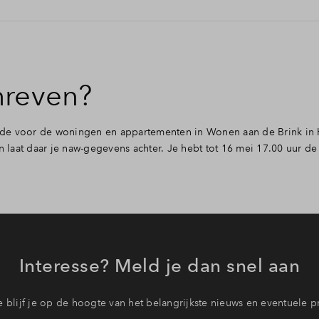
 kan je maximaal 5 bouwnummers opgeven waarvoor je interesse hebt.
ij stap 2 kan je maximaal 5 bouwnummers opgeven.
 klikken.
ven. Na het verstrijken van de inschrijfperiode worden de woning
vanuit de makelaar een uitnodiging voor een verkoopgesprek. Tijde
euwbouwwoning komt kijken. Helaas uitgeloot? Dan ontvang je een m
hreven?
oor de makelaar benaderd.
lende voor de woningen en appartementen in Wonen aan de Brink in 
 laat daar je naw-gegevens achter. Je hebt tot 16 mei 17.00 uur de 
Interesse? Meld je dan snel aan
 blijf je op de hoogte van het belangrijkste nieuws en eventuele p