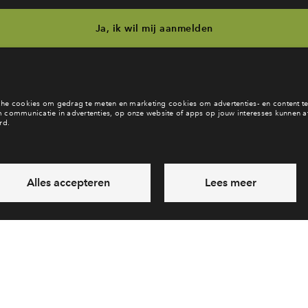
Ja, ik wil mij aanmelden
b je een vraag en wil je direct antwoord? Bel ons op
088 712 28 
6 dagen per week beschikbaar (behalve tijdens feestdagen)
vandaag van
09:00 - 18:00 uur
via chat en telefoon
Laat een bericht achter
Veelgestelde vragen