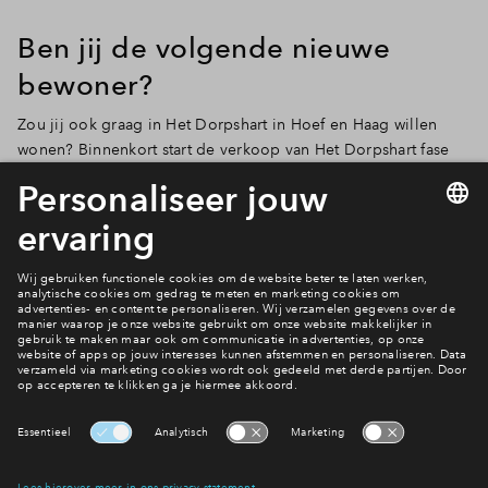
Ben jij de volgende nieuwe
bewoner?
Zou jij ook graag in Het Dorpshart in Hoef en Haag willen
wonen? Binnenkort start de verkoop van Het Dorpshart fase
4F. Een nieuwe fase met 78 woningen in een royale mix van
rijwoningen, benedenwoningen, maisonnettes, 2 onder 1
kapwoningen en herenhuizen.
Ben jij de volgende nieuwe
bewoner?
Bekijk Het Dorpshart fase 4F
Interesse? Meld je dan snel aan
Hiermee blijf je op de hoogte van het belangrijkste nieuws en