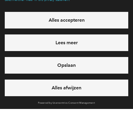
eventuele projecten
Ja, ik wil mij aanmelden
Heb je een vraag en wil je direct antwoord? Bel ons op
088
712 28 68
6 dagen per week beschikbaar (behalve tijdens
feestdagen)
vandaag van
09:00 - 18:00 uur
via chat en telefoon
Cookies
Over BPD
Over AM