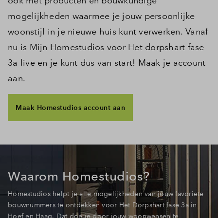
ook met producten en bouwkundige
mogelijkheden waarmee je jouw persoonlijke
woonstijl in je nieuwe huis kunt verwerken. Vanaf
nu is Mijn Homestudios voor Het dorpshart fase
3a live en je kunt dus van start! Maak je account
aan.
Maak Homestudios account aan
Waarom Homestudios?
Homestudios
helpt je alle mogelijkheden van jouw favoriete
bouwnummers te ontdekken voor Het Dorpshart fase 3a in
Hoef en Haag. Dat doe je door jouw woonwensen te