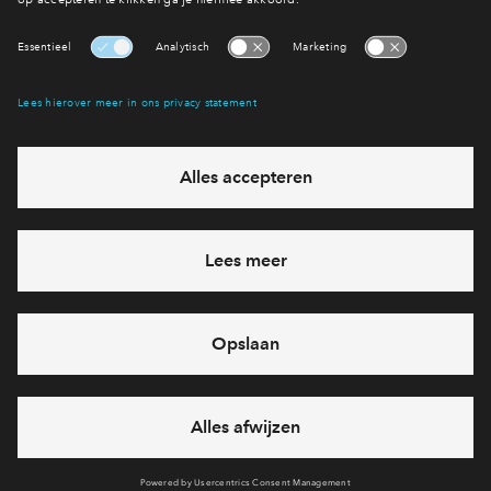
Interesse? Meld je dan snel aan
Hiermee blijf je op de hoogte van het belangrijkste nieuws en
eventuele projecten
Ja, ik wil mij aanmelden
Heb je een vraag en wil je direct antwoord? Bel ons op
088
712 28 68
6 dagen per week beschikbaar (behalve tijdens
feestdagen)
vandaag van
09:00 - 18:00 uur
via chat en telefoon