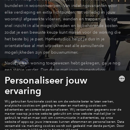
bundelen in woonontwerpen. Van indelingsvarianten voor
Inloggen
elke verdieping en extra lichtpunten, tot volledig in jouw
woonstijl afgewerkte vloeren, wanden en trappen; je krijgt
snel inzicht in alle mogelijkheden en bijbehorende kosten
zodat je een bewuste keuze kunt maken voor de woning die
het beste bij je past. Homestudios helpt je dus in je
orientatiefase al met uitzoeken wat alle aanvullende
mogelijkheden zijn per bouwnummer.
Nadat je een woning toegewezen hebt gekregen, ga je nog
een stapje verder. Dan ga je met jouw Homestudios
woonadviseur om tafel in het Homestudios experience center
in Utrecht. Samen zorgen we er voor dat je slimme keuzes
maakt om jouw nieuwe huis ook echt jouw thuis te maken.
Meer over de start verkoop fase 3a