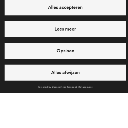
Heb je een vraag en wil je direct antwoord? Bel ons op
088
712 28 68
6 dagen per week beschikbaar (behalve tijdens
feestdagen)
vandaag van
10:00 - 13:00 uur
via chat en telefoon
Cookies
Over BPD
Over AM
Disclaimer
Privacy statement
Klachten