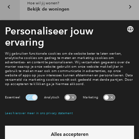
Hoe wil jij wonen?
Bekijk de woningen
Interesse? Meld je dan snel aan
Hiermee blijf je op de hoogte van het belangrijkste nieuws en
eventuele projecten
Ja, ik wil mij aanmelden
Heb je een vraag en wil je direct antwoord? Bel ons op
088
712 28 68
6 dagen per week beschikbaar (behalve tijdens
feestdagen)
vandaag gesloten, maandag zijn we vanaf
09:00 uur weer
bereikbaar