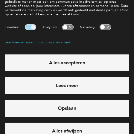
Interesse? Meld je dan snel aan
Hiermee blijf je op de hoogte van het belangrijkste nieuws en
eventuele projecten
Ja, ik wil mij aanmelden
Heb je een vraag en wil je direct antwoord? Bel ons op
088
712 28 68
6 dagen per week beschikbaar (behalve tijdens
feestdagen)
vandaag gesloten, maandag zijn we vanaf
09:00 uur weer
bereikbaar
via telefoon