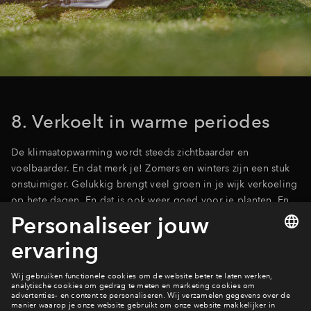
8. Verkoelt in warme periodes
De klimaatopwarming wordt steeds zichtbaarder en
voelbaarder. En dat merk je! Zomers en winters zijn een stuk
onstuimiger. Gelukkig brengt veel groen in je wijk verkoeling
op hete dagen. En dat is ook weer goed voor je planten. En
zeg nou zelf: hoe fijn is het om een schaduwrijk plekje op te
zoeken als de thermometer de 30 graden aantikt.
Ik heb een vraag
Contact