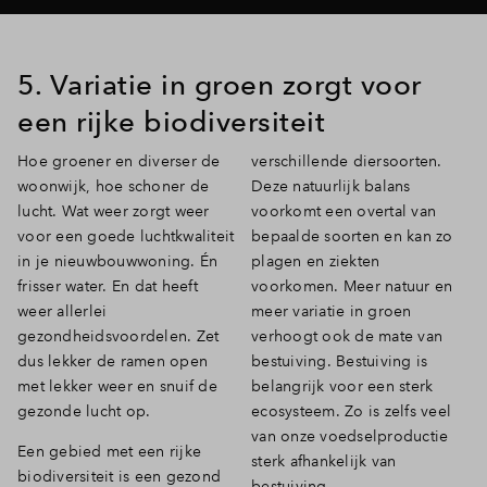
5. Variatie in groen zorgt voor
een rijke biodiversiteit
Hoe groener en diverser de
verschillende diersoorten.
woonwijk, hoe schoner de
Deze natuurlijk balans
lucht. Wat weer zorgt weer
voorkomt een overtal van
voor een goede luchtkwaliteit
bepaalde soorten en kan zo
in je nieuwbouwwoning. Én
plagen en ziekten
frisser water. En dat heeft
voorkomen. Meer natuur en
weer allerlei
meer variatie in groen
gezondheidsvoordelen. Zet
verhoogt ook de mate van
dus lekker de ramen open
bestuiving. Bestuiving is
met lekker weer en snuif de
belangrijk voor een sterk
gezonde lucht op.
ecosysteem. Zo is zelfs veel
van onze voedselproductie
Een gebied met een rijke
sterk afhankelijk van
biodiversiteit is een gezond
bestuiving.