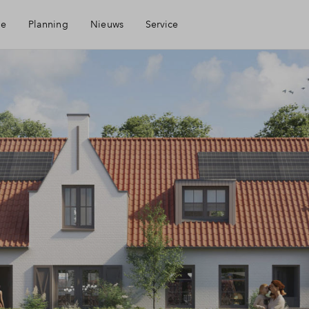
ie
Planning
Nieuws
Service
Mijn Eigen Huis
Financiele check
Financiering
Toewijzing
Woning kopen