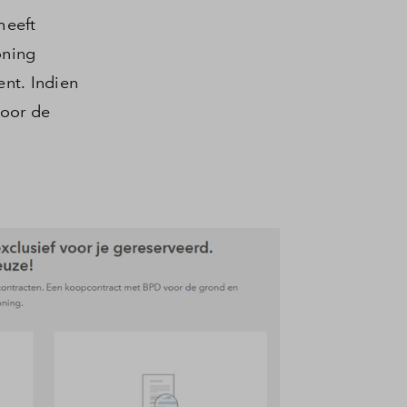
heeft
oning
nt. Indien
door de