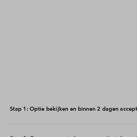
Stap 1: Optie bekijken en binnen 2 dagen accep
In je Mijn Eigen Huis Omgeving kan je zien op welk bou