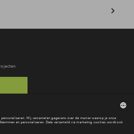
rojecten
68