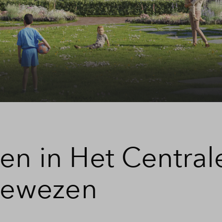
Veelgestelde vragen
Contact
en in Het Central
egewezen