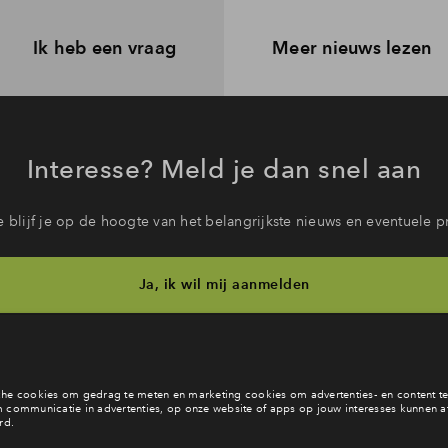
Ik heb een vraag
Meer nieuws lezen
Interesse? Meld je dan snel aan
 blijf je op de hoogte van het belangrijkste nieuws en eventuele p
Ja, ik wil mij aanmelden
b je een vraag en wil je direct antwoord? Bel ons op
088 712 28 
6 dagen per week beschikbaar (behalve tijdens feestdagen)
vandaag van
09:00 - 18:00 uur