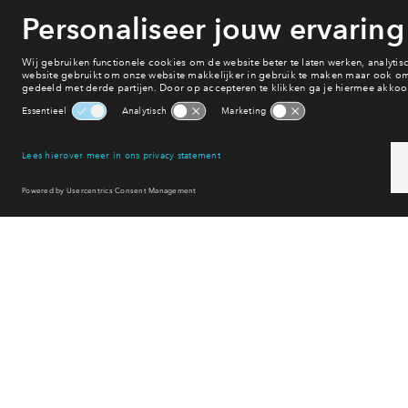
Onderwijs
Voorzieningen
Bereikbaarheid
Winkelen
Uitgaan
Sport & spel
Reset filter
Meer n