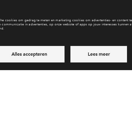
ieuws over De Erven
Bereid je voor op st