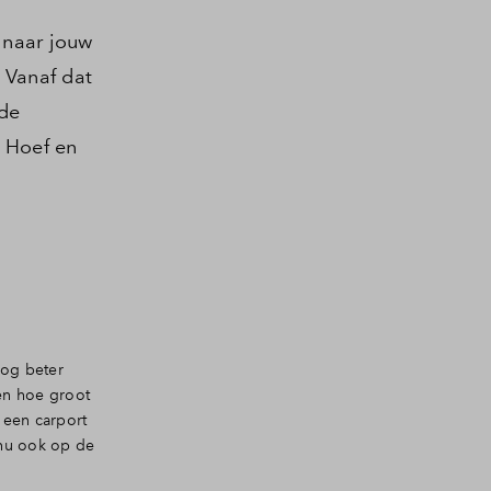
 naar jouw
 Vanaf dat
fde
n Hoef en
 nog beter
en hoe groot
 een carport
 nu ook op de