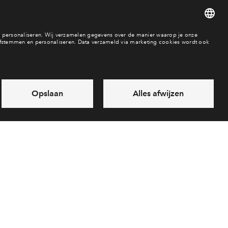
Seniorenwoning
Appartement
Maisonnette
Beschikbaarheid
verkocht
In aanbouw / bew
art verkoop