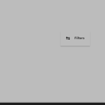
Filters
woningtype
Hoekwoning
Tussenwoning
2 onder 1 kapwon
Kavel
Vrijstaande wonin