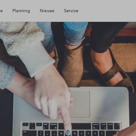
ie
Planning
Nieuws
Service
Mijn Eigen Huis
Financiele check
Financiering
Toewijzing
Woning kopen