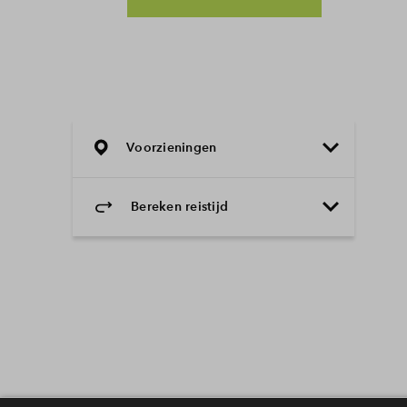
Voorzieningen
Bereken reistijd
Selecteer vervoermiddel
Selecteer vervoermiddel
10min
30min
60min