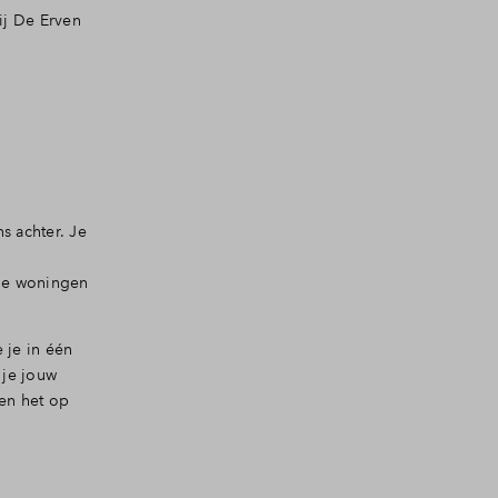
ij De Erven
 achter. Je
 de woningen
 je in één
 je jouw
en het op