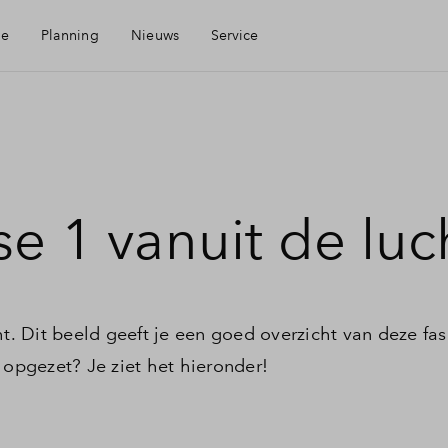
ie
Planning
Nieuws
Service
Mijn Eigen Huis
Financiele check
se 1 vanuit de luc
Financiering
Toewijzing
ht. Dit beeld geeft je een goed overzicht van deze fa
 opgezet? Je ziet het hieronder!
Woning kopen