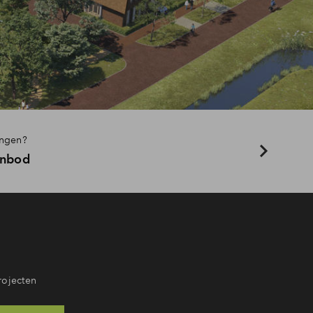
ingen?
anbod
rojecten