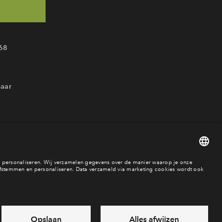
68
baar