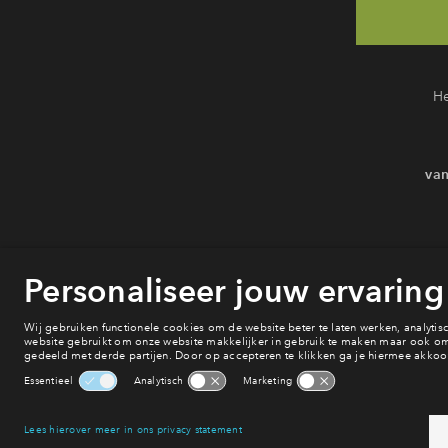
He
van