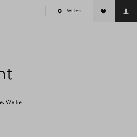
Wijken
ht
se. Welke