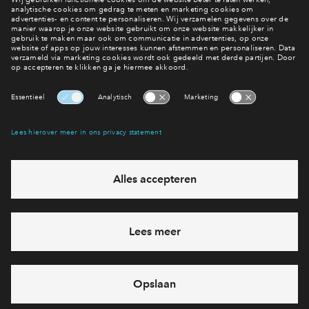
Digitale brochure
Interesse? Meld je dan snel aan
Hiermee blijf je op de hoogte van het belangrijkste nieuws en
eventuele projecten
Ja, ik wil mij aanmelden
Heb je een vraag en wil je direct antwoord? Bel ons op
088
712 28 68
6 dagen per week beschikbaar (behalve tijdens
feestdagen)