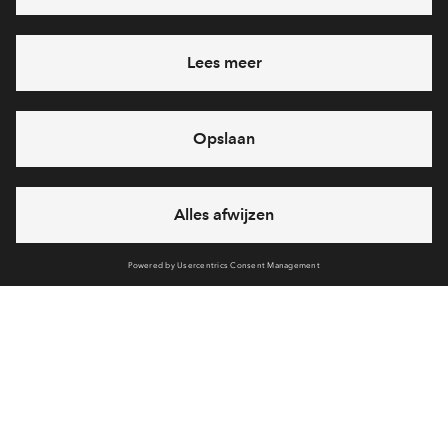
Heb je een vraag en wil je direct antwoord? Bel ons op
088
712 28 68
6 dagen per week beschikbaar (behalve tijdens
feestdagen)
vandaag van
10:00 - 13:00 uur
via chat en telefoon
Cookies
Over BPD
Over AM
Disclaimer
Privacy statement
Klachten