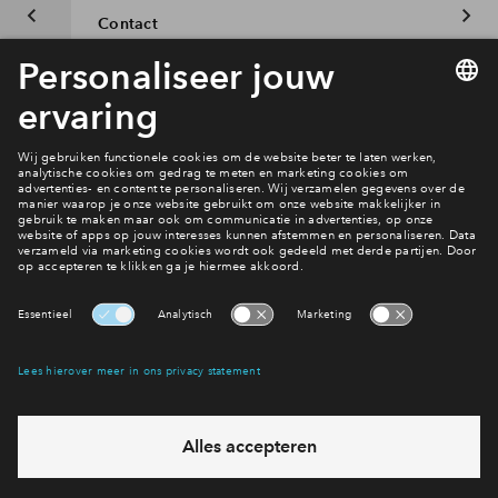
Contact
Interesse? Meld je dan snel aan
Hiermee blijf je op de hoogte van het belangrijkste nieuws en
eventuele projecten
Ja, ik wil mij aanmelden
Heb je een vraag en wil je direct antwoord? Bel ons op
088
712 28 68
6 dagen per week beschikbaar (behalve tijdens
feestdagen)
vandaag van
10:00 - 13:00 uur
via chat en telefoon