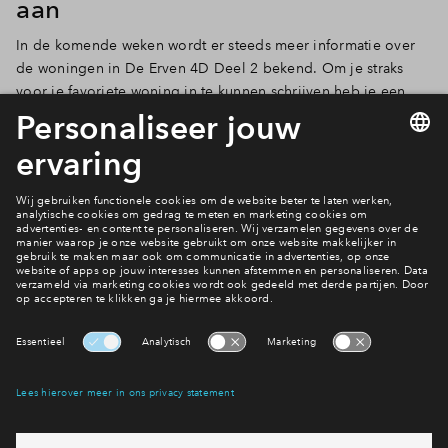
aan
Inloggen
In de komende weken wordt er steeds meer informatie over
de woningen in De Erven 4D Deel 2 bekend. Om je straks
voor je favoriete woning in te kunnen schrijven heb je een
Mijn Eigen Huis account
nodig. Maak nu een account aan,
like je favoriete woning en wij houden je op de hoogte. Zo
bereid je je goed voor op de start verkoop.
Woningaanbod De Erven
Interesse? Meld je dan snel aan
Hiermee blijf je op de hoogte van het belangrijkste nieuws en
eventuele projecten