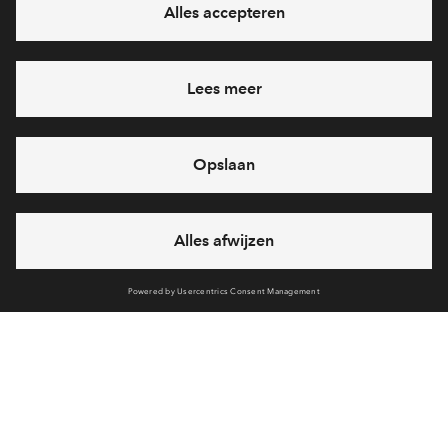
Ja, ik wil mij aanmelden
Heb je een vraag en wil je direct antwoord? Bel ons op
088
712 28 68
6 dagen per week beschikbaar (behalve tijdens
feestdagen)
vandaag van
09:00 - 18:00 uur
via chat en telefoon
Cookies
Over BPD
Over AM
Disclaimer
Privacy statement