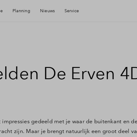
ie
Planning
Nieuws
Service
Mijn Eigen Huis
Financiele check
elden De Erven 4
Financiering
Toewijzing
Woning kopen
st impressies gedeeld met je waar de buitenkant en 
ht zijn. Maar je brengt natuurlijk een groot deel van