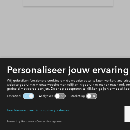
Selecteer vervoermiddel
10min
30min
60min
Onderwijs
Voorzieningen
Bereikbaarheid
Winkelen
Uitgaan
Sport & spel
Reset filter