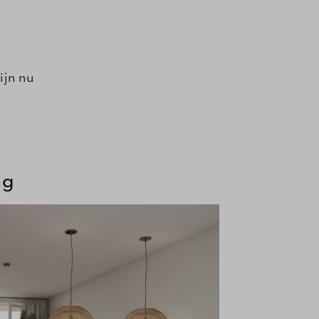
ijn nu
ng