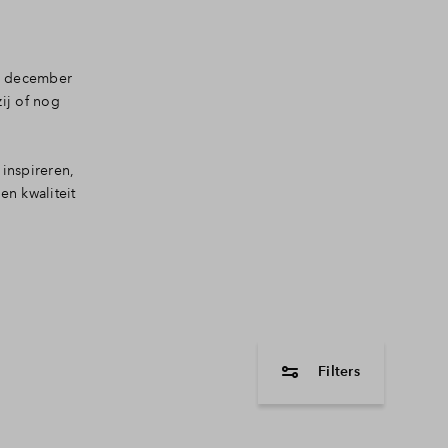
17 december
ij of nog
 inspireren,
en kwaliteit
Filters
woningtype