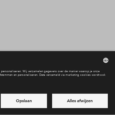
Hoekwoning
Tussenwoning
2 onder 1 kapwon
Kavel
Vrijstaande wonin
Seniorenwoning
Appartement
Maisonnette
Beschikbaarheid
verkocht