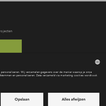
rojecten
68