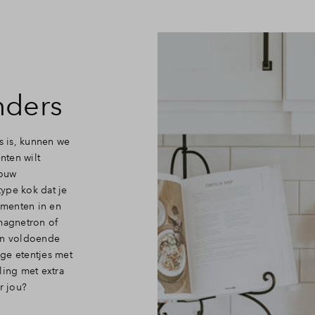
Veelgestelde vragen
Contact
nders
 is, kunnen we
nten wilt
jouw
type kok dat je
omenten in en
 magnetron of
aan voldoende
ge etentjes met
ling met extra
r jou?