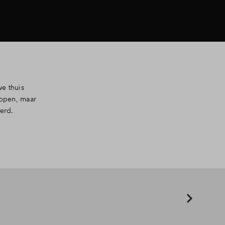
e thuis
oppen, maar
erd.