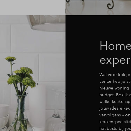
Home
exper
Wat voor kok je
center heb je st
nieuwe woning a
budget. Bekijk a
welke keukenapp
jouw ideale keu
vervolgens – on
keukenspecialis
het beste bij jou