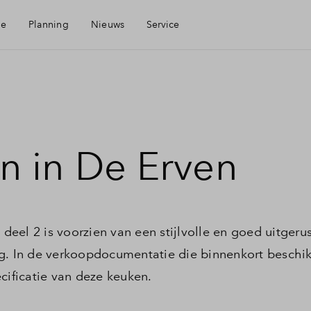
ie
Planning
Nieuws
Service
Mijn Eigen Huis
Financiele check
n in De Erven
Financiering
Toewijzing
eel 2 is voorzien van een stijlvolle en goed uitgeru
ng. In de verkoopdocumentatie die binnenkort beschi
Woning kopen
cificatie van deze keuken.