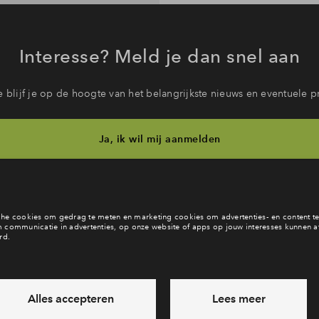
Interesse? Meld je dan snel aan
 blijf je op de hoogte van het belangrijkste nieuws en eventuele p
Ja, ik wil mij aanmelden
b je een vraag en wil je direct antwoord? Bel ons op
088 712 28 
6 dagen per week beschikbaar (behalve tijdens feestdagen)
vandaag van
09:00 - 18:00 uur
via chat en telefoon