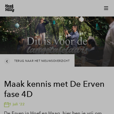
TERUG NAAR HET NIEUWSOVERZICHT
Maak kennis met De Erven
fase 4D
1 juli '22
De Erven in Hoef en Haag, hier ben je vrij om