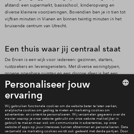
afstand: een supermarkt, basisschool, kinderopvang en
diverse kleinere voorzieningen. Bovendien ben je in tien tot
vijftien minuten in Vianen en binnen twintig minuten in het
bruisende centrum van Utrecht.
Een thuis waar jij centraal staat
De Erven is een wijk voor iedereen: gezinnen, starters,
rustzoekers en levensgenieters. Met diverse woningtypen,
groene openbare ruimtes en een dorpse sfeer is het een
ideale plek om te wonen en te leven. Hier krijg je letterlijk en
figuurlijk ruimte. Voor jezelf, voor elkaar en voor de natuur.
Benieuwd naar de voortgang?
Bekijk de planning