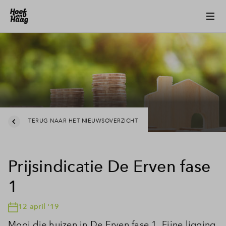
TERUG NAAR HET NIEUWSOVERZICHT
Prijsindicatie De Erven fase
1
12 april '19
Mooi die huizen in De Erven fase 1. Fijne ligging