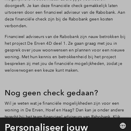
doorgeeft. Je kan deze financiële check gemakkelijk laten
Inloggen
uitvoeren door een financieel adviseur van de Rabobank. Aan
deze financiële check zijn bij de Rabobank geen kosten
verbonden.
Financieel adviseurs van de Rabobank zijn nauw betrokken bij
het project De Erven 4D deel 1. Ze gaan graag met jou in
gesprek over jouw woonwensen en plannen voor een nieuwe
woning. Met hun kennis en betrokkenheid bij het project
bespreken zij met jou de financiële mogelijkheden, zodat je
weloverwogen een keuze kunt maken.
Nog geen check gedaan?
Wil je weten wat je financiële mogelijkheden zijn voor een
woning in De Erven, Hoef en Haag? Dan kan je onder andere
terecht bij het team financieel adviseurs van Rabobank. Klik
op onderstaande button voor het maken van een afspraak met
een van de adviseurs. Of neem contact op met je eigen bank