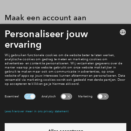
Inloggen
Maak een account aan
Heb je nog geen account?
Maak er dan snel een aan
en geef
dan je woningvoorkeuren door. Dit kan tot dinsdag 26 mei
17.00 uur. Woensdag 27 mei vindt de toewijzing plaats. Je
ontvangt uiterlijk aan het einde van de dag de uitslag van de
toewijzing. Ook kun je dit terugvinden in je Mijn Eigen Huis
account.
Interesse? Meld je dan snel aan
Hiermee blijf je op de hoogte van het belangrijkste nieuws en
eventuele projecten
Ja, ik wil mij aanmelden