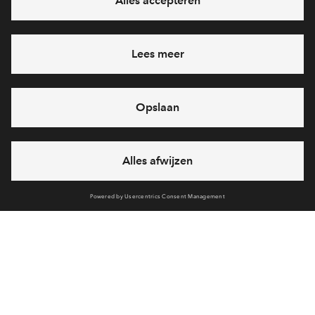
Heb je een vraag en wil je direct antwoord? Bel ons op
088
712 28 68
6 dagen per week beschikbaar (behalve tijdens
feestdagen)
vandaag gesloten, vrijdag zijn we vanaf
09:00 uur weer
bereikbaar
via chat en telefoon
Cookies
Over BPD
Over AM
Disclaimer
Privacy statement