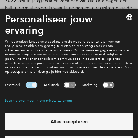
2022
vast in je agenda en zoek een van die drie dagen een
half uur om alle vogels waar te nemen en te registreren via de
webapp. De
Nationale Vogelbescherming
vertelt je precies
hoe het werkt.
Nieuws
Interesse? Meld je dan snel aan
Hiermee blijf je op de hoogte van het belangrijkste nieuws en
eventuele projecten
Ja, ik wil mij aanmelden
Heb je een vraag en wil je direct antwoord? Bel ons op
088