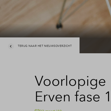
TERUG NAAR HET NIEUWSOVERZICHT
Voorlopige
Erven fase 
22 maart '19