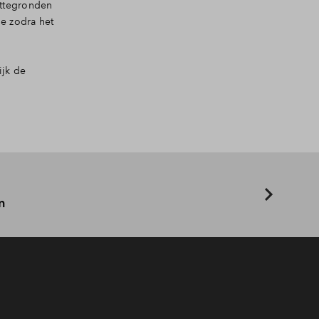
attegronden
je zodra het
ijk de
n