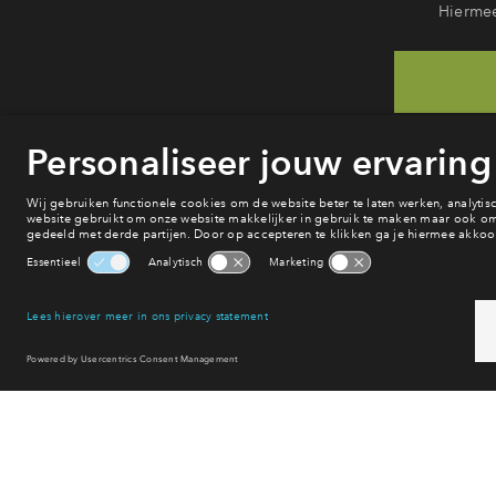
Hiermee
He
van