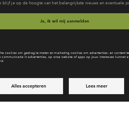
 blijf je op de hoogte van het belangrijkste nieuws en eventuele p
Ja, ik wil mij aanmelden
b je een vraag en wil je direct antwoord? Bel ons op
088 712 28 
6 dagen per week beschikbaar (behalve tijdens feestdagen)
daag gesloten, maandag zijn we vanaf
09:00 uur weer bereik
via telefoon
Laat een bericht achter
Veelgestelde vragen