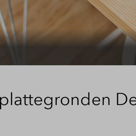
Veelgestelde vragen
Contact
 plattegronden D
1