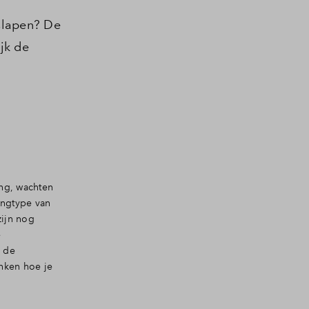
 slapen? De
jk de
ing, wachten
ngtype van
zijn nog
e
r de
nken hoe je