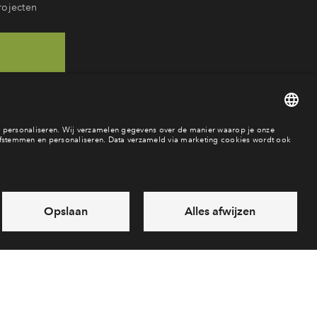
rojecten
68
baar