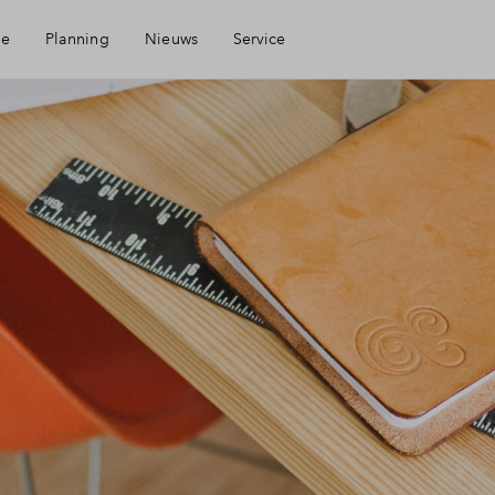
ie
Planning
Nieuws
Service
Mijn Eigen Huis
Financiele check
Financiering
Toewijzing
Woning kopen