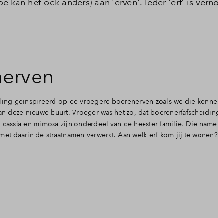
hoe kan het ook anders) aan 'erven'. Ieder 'erf' is ver
nerven
eling geinspireerd op de vroegere boerenerven zoals we die kenne
n deze nieuwe buurt. Vroeger was het zo, dat boerenerfafscheidi
 cassia en mimosa zijn onderdeel van de heester familie. Die namen
met daarin de straatnamen verwerkt. Aan welk erf kom jij te wonen?