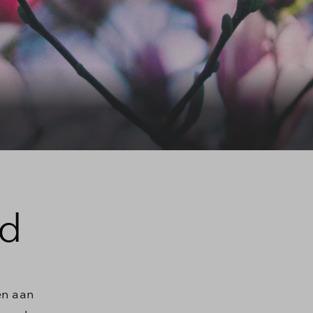
nd
en aan