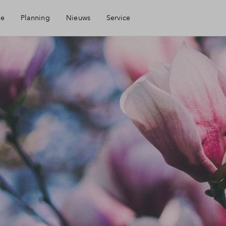
ie
Planning
Nieuws
Service
Mijn Eigen Huis
Financiele check
Financiering
Toewijzing
Woning kopen