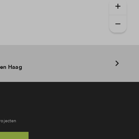
verkocht
In aanbouw / bew
 en Haag
rojecten