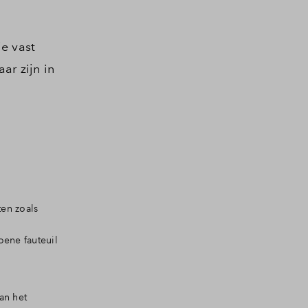
e vast
ar zijn in
ten zoals
oene fauteuil
an het