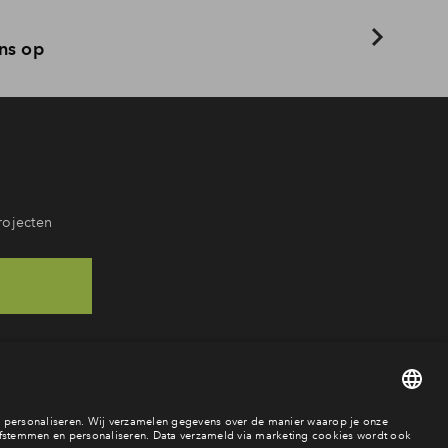
ns op
rojecten
68