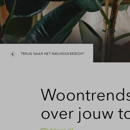
TERUG NAAR HET NIEUWSOVERZICHT
Woontrends
over jouw t
1 februari '26