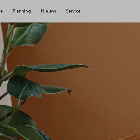
ie
Planning
Nieuws
Service
Mijn Eigen Huis
Financiele check
Financiering
Toewijzing
Woning kopen