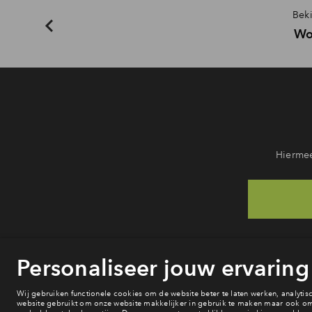
Beki
Wo
Hiermee
He