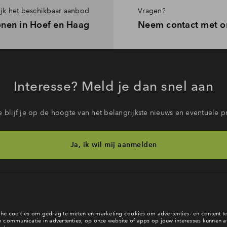
jk het beschikbaar aanbod
Vragen?
nen in Hoef en Haag
Neem contact met o
Interesse? Meld je dan snel aan
 blijf je op de hoogte van het belangrijkste nieuws en eventuele p
Ja, ik wil mij aanmelden
b je een vraag en wil je direct antwoord? Bel ons op
088 712 28 
6 dagen per week beschikbaar (behalve tijdens feestdagen)
vandaag van
09:00 - 18:00 uur