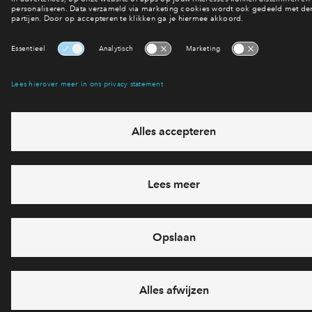
verkocht
Betaalbare koopwoning
Buurtvrij fase 1b