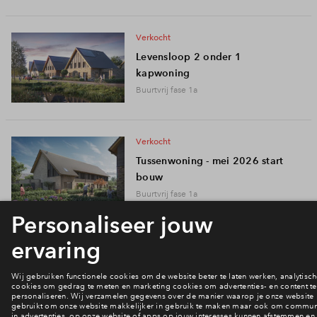
verkocht
Levensloop 2 onder 1
kapwoning
Buurtvrij fase 1a
verkocht
Tussenwoning - mei 2026 start
bouw
Buurtvrij fase 1a
verkocht
Vrijstaande woning
Buurtvrij fase 1a