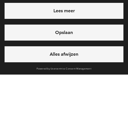
Kleur- en materiaaloverzicht bouwnummers 22-
27.pdf
Verkoopstuk
Prijzen en omschrijvingen grote bouwopties 2
onder 1 kap type B bwnrs 4,17,20,26,29.pdf
Verkoopstuk
Afbouwopties 2 onder 1 kap type B bwnrs
4,17,20, 26, 29 .pdf
Meer downloads
Verkoopstuk
Technische Omschrijving-2kap type A, B C &
Vrijstaand A, B (alle bwnrs).pdf (1)