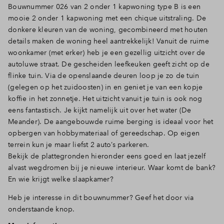
Bouwnummer 026 van 2 onder 1 kapwoning type B is een
Inloggen
mooie 2 onder 1 kapwoning met een chique uitstraling. De
donkere kleuren van de woning, gecombineerd met houten
details maken de woning heel aantrekkelijk! Vanuit de ruime
woonkamer (met erker) heb je een gezellig uitzicht over de
autoluwe straat. De gescheiden leefkeuken geeft zicht op de
flinke tuin. Via de openslaande deuren loop je zo de tuin
(gelegen op het zuidoosten) in en geniet je van een kopje
koffie in het zonnetje. Het uitzicht vanuit je tuin is ook nog
eens fantastisch. Je kijkt namelijk uit over het water (De
Meander). De aangebouwde ruime berging is ideaal voor het
opbergen van hobbymateriaal of gereedschap. Op eigen
terrein kun je maar liefst 2 auto’s parkeren.
Bekijk de plattegronden hieronder eens goed en laat jezelf
alvast wegdromen bij je nieuwe interieur. Waar komt de bank?
En wie krijgt welke slaapkamer?
Heb je interesse in dit bouwnummer? Geef het door via
onderstaande knop.