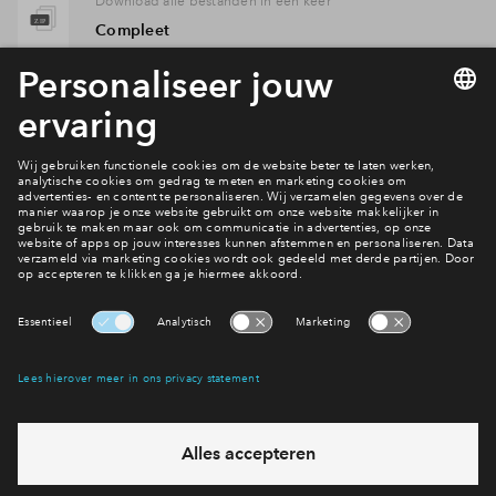
Download alle bestanden in één keer
Compleet
Juridisch stuk
Verkooptekeningen bouwnummer 026.pdf
Verkoopstuk
Optietekeningen 2 onder 1 kap type B - bwnrs
4, 17, 20, 26, 29.pdf
Flyer
Keukenbrochure De Erven fase 1.pdf
Verkoopstuk