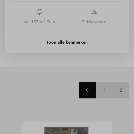
rentekorting.
2
ca. 157 m
Tuin
Zuid-oosten
Toon alle kenmerken
0
1
2