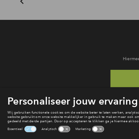
Hiermee
He
van