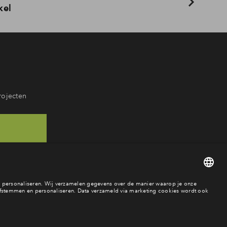
kel
rojecten
68
baar