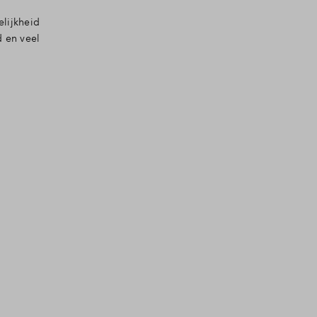
lijkheid
d en veel
Filters
woningtype
Hoekwoning
Tussenwoning
2 onder 1 kapwon