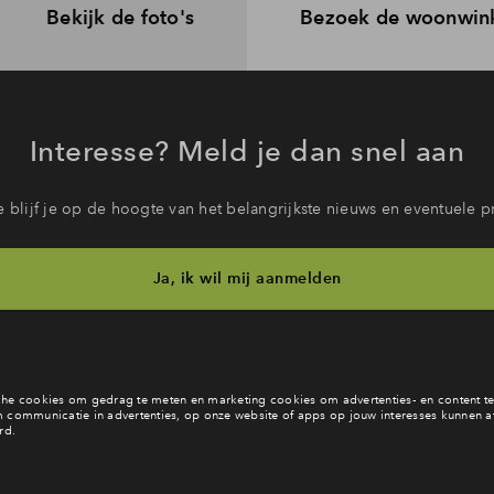
Bekijk de foto's
Bezoek de woonwin
Interesse? Meld je dan snel aan
 blijf je op de hoogte van het belangrijkste nieuws en eventuele p
Ja, ik wil mij aanmelden
b je een vraag en wil je direct antwoord? Bel ons op
088 712 28 
6 dagen per week beschikbaar (behalve tijdens feestdagen)
daag gesloten, maandag zijn we vanaf
09:00 uur weer bereik