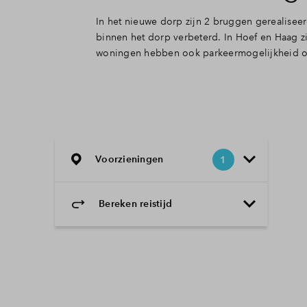
In het nieuwe dorp zijn 2 bruggen gerealisee
binnen het dorp verbeterd. In Hoef en Haag z
woningen hebben ook parkeermogelijkheid op
Voorzieningen
1
Bereken reistijd
Selecteer vervoermiddel
Selecteer vervoermiddel
10min
30min
60min