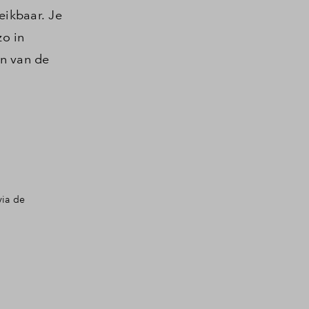
eikbaar. Je
zo in
en van de
via de