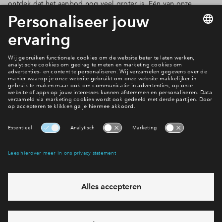
ontdek dat het aanbod nog veel groter is. Eén van onze
favorieten zijn de linnentassen met oude borduurwerkjes.
Uniek!
Leuk voor de kinderen
ZomerWeideZaterdag is kidsproof
Interesse? Meld je dan snel aan
Hiermee blijf je op de hoogte van het belangrijkste nieuws en
eventuele projecten
Ja, ik wil mij aanmelden
Heb je een vraag en wil je direct antwoord? Bel ons op
088
712 28 68