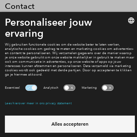
Contact
Voor een melding bij een aannemer doe je er goed aan
direct naar de uitvoerder te gaan in de bouwkeet. Bespreek je
vraag en probeer het gelijk op te lossen. Ervaar je hinder in
het openbare gebied? Loop direct naar de werklui en/of
directievoerder en bespreek hoe het ook anders kan. Men is
zich er niet altijd bewust dat ze overlast veroorzaken en soms
duurt de hinder maar even. Men doet het vaak niet met opzet.
Geheel hindervrij zal het door de bouw de komende jaren
niet worden, dat is zeker. Door een respectvolle dialoog en
rekening met elkaar te houden kunnen we de beleving van
hinder al enorm verminderen. En heb je een bruikbare tip,
deel die. Met elkaar houden we Hoef en Haag leefbaar. En
met goede tips kan iedereen zijn voordeel doen. Wij maken
een onderscheid in meldingen die geheel Hoef en Haag
aangaan of alleen de bouw van jouw woning. Meldingen over
de ontwikkeling van Hoef en Haag, bereikbaarheid,
leefbaarheid, veiligheid of over communicatie ontvangen wij
graag per mail op
hoefenhaag@mijneigenhuis.nl
Stuur bij