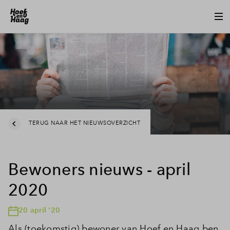
TERUG NAAR HET NIEUWSOVERZICHT
Bewoners nieuws - april
2020
20 april '20
Als (toekomstig) bewoner van Hoef en Haag ben