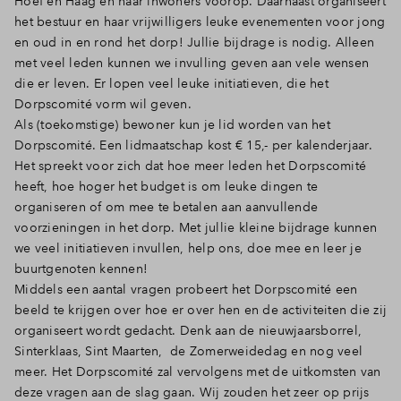
Hoef en Haag en haar inwoners voorop. Daarnaast organiseert
het bestuur en haar vrijwilligers leuke evenementen voor jong
en oud in en rond het dorp! Jullie bijdrage is nodig. Alleen
met veel leden kunnen we invulling geven aan vele wensen
die er leven. Er lopen veel leuke initiatieven, die het
Dorpscomité vorm wil geven.
Als (toekomstige) bewoner kun je lid worden van het
Dorpscomité. Een lidmaatschap kost € 15,- per kalenderjaar.
Het spreekt voor zich dat hoe meer leden het Dorpscomité
heeft, hoe hoger het budget is om leuke dingen te
organiseren of om mee te betalen aan aanvullende
voorzieningen in het dorp. Met jullie kleine bijdrage kunnen
we veel initiatieven invullen, help ons, doe mee en leer je
buurtgenoten kennen!
Middels een aantal vragen probeert het Dorpscomité een
beeld te krijgen over hoe er over hen en de activiteiten die zij
organiseert wordt gedacht. Denk aan de nieuwjaarsborrel,
Sinterklaas, Sint Maarten, de Zomerweidedag en nog veel
meer. Het Dorpscomité zal vervolgens met de uitkomsten van
deze vragen aan de slag gaan. Wij zouden het zeer op prijs