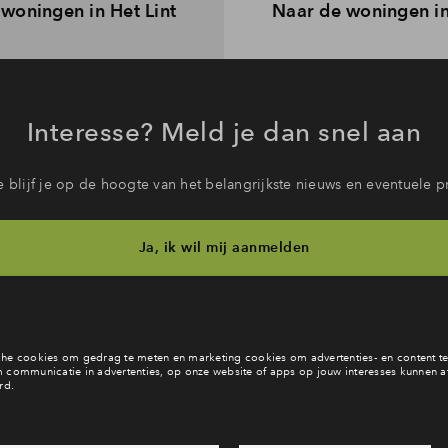
woningen in Het Lint
Naar de woningen in
Interesse? Meld je dan snel aan
 blijf je op de hoogte van het belangrijkste nieuws en eventuele p
Ja, ik wil mij aanmelden
b je een vraag en wil je direct antwoord? Bel ons op
088 712 28 
6 dagen per week beschikbaar (behalve tijdens feestdagen)
vandaag van
09:00 - 18:00 uur
via chat en telefoon