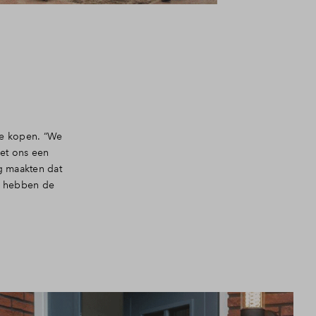
te kopen. “We
iet ons een
g maakten dat
we hebben de