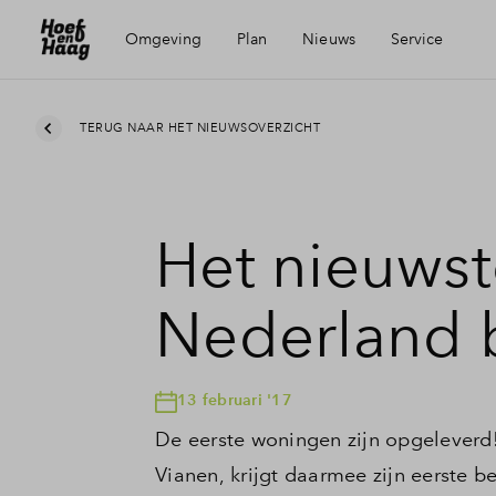
Omgeving
Plan
Nieuws
Service
Ligging
Visie
Mijn Eigen Huis
TERUG NAAR HET NIEUWSOVERZICHT
Voorzieningen
Wijken
Financiele check
Het nieuwst
Bereikbaarheid
Partners
Financiering
Nederland
Vianen
Toewijzing
13 februari '17
Geschiedenis
Woning kopen
De eerste woningen zijn opgeleverd
Vianen, krijgt daarmee zijn eerste 