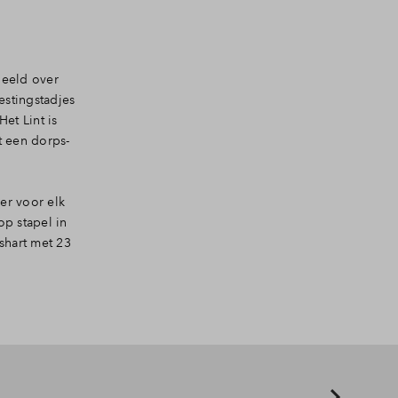
deeld over
estingstadjes
et Lint is
t een dorps-
er voor elk
op stapel in
shart met 23