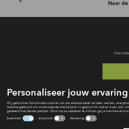
Naar de 
Hiermee
He