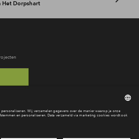
 Het Dorpshart
rojecten
68