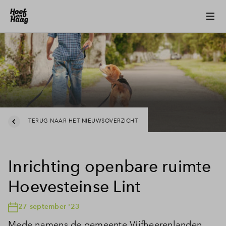
TERUG NAAR HET NIEUWSOVERZICHT
Inrichting openbare ruimte
Hoevesteinse Lint
27 september '23
Mede namens de gemeente Vijfheerenlanden