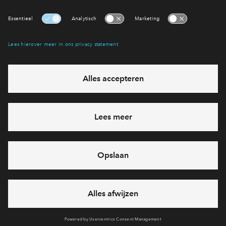
Interesse? Meld je dan snel aan
Hiermee blijf je op de hoogte van het belangrijkste nieuws en
eventuele projecten
Ja, ik wil mij aanmelden
Heb je een vraag en wil je direct antwoord? Bel ons op
088
712 28 68
6 dagen per week beschikbaar (behalve tijdens
feestdagen)
vandaag van
09:00 - 18:00 uur
via chat en telefoon