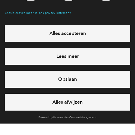
Hiermee blijf je op de hoogte van het belangrijkste nieuws en
eventuele projecten
Ja, ik wil mij aanmelden
Heb je een vraag en wil je direct antwoord? Bel ons op
088
712 28 68
6 dagen per week beschikbaar (behalve tijdens
feestdagen)
vandaag gesloten, maandag zijn we vanaf
09:00 uur weer
bereikbaar
via telefoon
Cookies