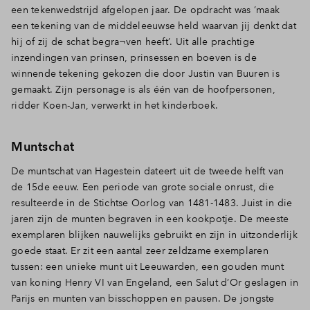
een tekenwedstrijd afgelopen jaar. De opdracht was ‘maak
een tekening van de middeleeuwse held waarvan jij denkt dat
hij of zij de schat begra¬ven heeft’. Uit alle prachtige
inzendingen van prinsen, prinsessen en boeven is de
winnende tekening gekozen die door Justin van Buuren is
gemaakt. Zijn personage is als één van de hoofpersonen,
ridder Koen-Jan, verwerkt in het kinderboek.
Muntschat
De muntschat van Hagestein dateert uit de tweede helft van
de 15de eeuw. Een periode van grote sociale onrust, die
resulteerde in de Stichtse Oorlog van 1481-1483. Juist in die
jaren zijn de munten begraven in een kookpotje. De meeste
exemplaren blijken nauwelijks gebruikt en zijn in uitzonderlijk
goede staat. Er zit een aantal zeer zeldzame exemplaren
tussen: een unieke munt uit Leeuwarden, een gouden munt
van koning Henry VI van Engeland, een Salut d’Or geslagen in
Parijs en munten van bisschoppen en pausen. De jongste