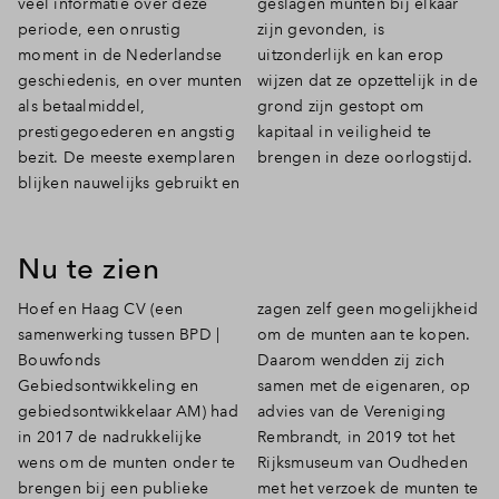
veel informatie over deze
geslagen munten bij elkaar
periode, een onrustig
zijn gevonden, is
moment in de Nederlandse
uitzonderlijk en kan erop
geschiedenis, en over munten
wijzen dat ze opzettelijk in de
als betaalmiddel,
grond zijn gestopt om
prestigegoederen en angstig
kapitaal in veiligheid te
bezit. De meeste exemplaren
brengen in deze oorlogstijd.
blijken nauwelijks gebruikt en
Nu te zien
Hoef en Haag CV (een
zagen zelf geen mogelijkheid
samenwerking tussen BPD |
om de munten aan te kopen.
Bouwfonds
Daarom wendden zij zich
Gebiedsontwikkeling en
samen met de eigenaren, op
gebiedsontwikkelaar AM) had
advies van de Vereniging
in 2017 de nadrukkelijke
Rembrandt, in 2019 tot het
wens om de munten onder te
Rijksmuseum van Oudheden
brengen bij een publieke
met het verzoek de munten te