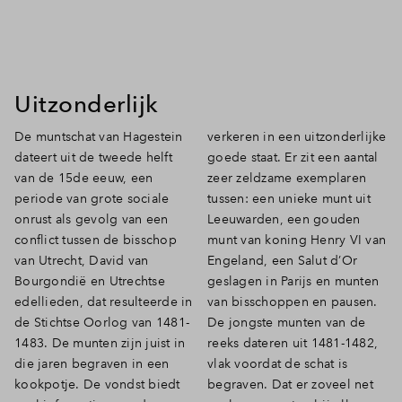
Uitzonderlijk
De muntschat van Hagestein
verkeren in een uitzonderlijke
dateert uit de tweede helft
goede staat. Er zit een aantal
van de 15de eeuw, een
zeer zeldzame exemplaren
periode van grote sociale
tussen: een unieke munt uit
onrust als gevolg van een
Leeuwarden, een gouden
conflict tussen de bisschop
munt van koning Henry VI van
van Utrecht, David van
Engeland, een Salut d’Or
Bourgondië en Utrechtse
geslagen in Parijs en munten
edellieden, dat resulteerde in
van bisschoppen en pausen.
de Stichtse Oorlog van 1481-
De jongste munten van de
1483. De munten zijn juist in
reeks dateren uit 1481-1482,
die jaren begraven in een
vlak voordat de schat is
kookpotje. De vondst biedt
begraven. Dat er zoveel net