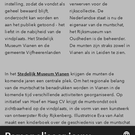
instelling, zodat de vondst als
verwerven voor de
geheel bewaard blijft,
rijkscollectie. De
onderzocht kan worden en
Nederlandse staat is nu de
aan het publiek getoond - het
eigenaar van de muntschat,
liefst in de nabijheid van de
het Rijksmuseum van
vindplaats. Het Stedelijk
Oudheden is de beheerder.
Museum Vianen en de
De munten zijn straks zowel in
gemeente Vijfheerenlanden
Vianen als in Leiden te zien.
In het
Stedelijk Museum Vianen
krijgen de munten de
komende jaren een centrale plek. Om het regionale belang
van de muntschat te benadrukken worden in Vianen in de
komende tijd verschillende activiteiten georganiseerd. Op
initiatief van Hoef en Haag CV krijgt de muntvondst ook
zichtbaarheid op de vindplaats, in de vorm van een kunstwerk
van ontwerpster Ricky Rijkenberg. Illustratrice Eva van Aalst
maakt een kinderboek over de geschiedenis van de muntschat
voor alle basisschoolleerlingen in Hoef en Haag en