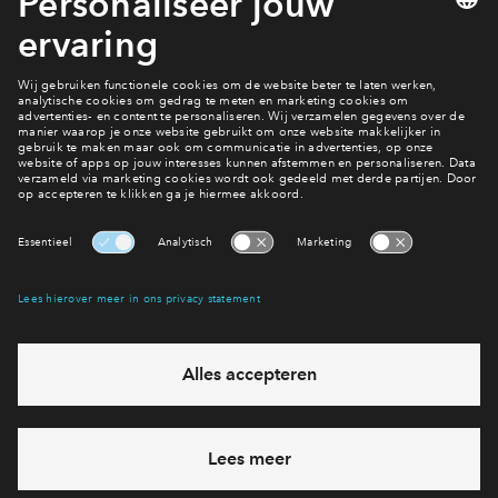
Hagestein. Ook zullen bewoners uitgenodigd worden om de
muntschat te komen bekijken in het Stedelijk Museum Vianen,
bijvoorbeeld tijdens de feestweek in juni.
Kom je ook kijken? Meld je aan!
Interesse? Meld je dan snel aan
Hiermee blijf je op de hoogte van het belangrijkste nieuws en
eventuele projecten
Ja, ik wil mij aanmelden
Heb je een vraag en wil je direct antwoord? Bel ons op
088
712 28 68