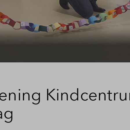
pening Kindcentr
ag