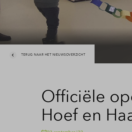
Veelgestelde vragen
Contact
TERUG NAAR HET NIEUWSOVERZICHT
Officiële o
Hoef en Ha
23 september '22