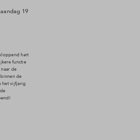
maandag 19
 kloppend hart
jkere functie
 naar de
e binnen de
 het vijfjarig
 de
pend!