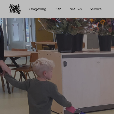
Omgeving
Plan
Nieuws
Service
Ligging
Visie
Mijn Eigen Huis
Voorzieningen
Wijken
Financiele check
Bereikbaarheid
Partners
Financiering
Vianen
Toewijzing
Geschiedenis
Woning kopen