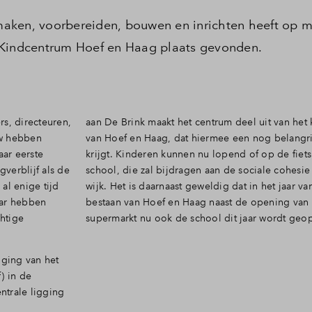
maken, voorbereiden, bouwen en inrichten heeft op 
 Kindcentrum Hoef en Haag plaats gevonden.
s, directeuren,
aan De Brink maakt het centrum deel uit van het
uw hebben
van Hoef en Haag, dat hiermee een nog belangri
ar eerste
krijgt. Kinderen kunnen nu lopend of op de fiets
verblijf als de
school, die zal bijdragen aan de sociale cohesi
al enige tijd
wijk. Het is daarnaast geweldig dat in het jaar van
aar hebben
bestaan van Hoef en Haag naast de opening van
htige
supermarkt nu ook de school dit jaar wordt geo
iging van het
) in de
ntrale ligging