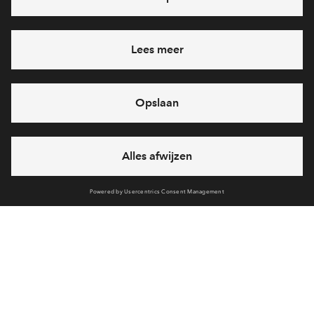
Heb je een vraag en wil je direct antwoord? Bel ons op
088
712 28 68
6 dagen per week beschikbaar (behalve tijdens
feestdagen)
vandaag gesloten, maandag zijn we vanaf
09:00 uur weer
bereikbaar
via telefoon
Cookies
Over BPD
Over AM
Disclaimer
Privacy statement