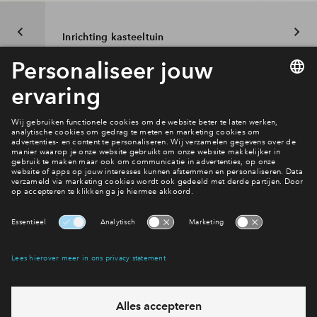
Inloggen
Inrichting kasteeltuin
Interesse? Meld je dan snel aan
Hiermee blijf je op de hoogte van het belangrijkste nieuws en
eventuele projecten
Ja, ik wil mij aanmelden
Heb je een vraag en wil je direct antwoord? Bel ons op
088
712 28 68
6 dagen per week beschikbaar (behalve tijdens
feestdagen)
vandaag van
09:00 - 18:00 uur