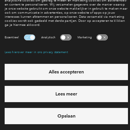
Welke woningen komen er?
Interesse? Meld je dan snel aan
Hiermee blijf je op de hoogte van het belangrijkste nieuws en
eventuele projecten
Ja, ik wil mij aanmelden
Heb je een vraag en wil je direct antwoord? Bel ons op
088
712 28 68
6 dagen per week beschikbaar (behalve tijdens
feestdagen)
vandaag gesloten, maandag zijn we vanaf
09:00 uur weer
bereikbaar
via telefoon