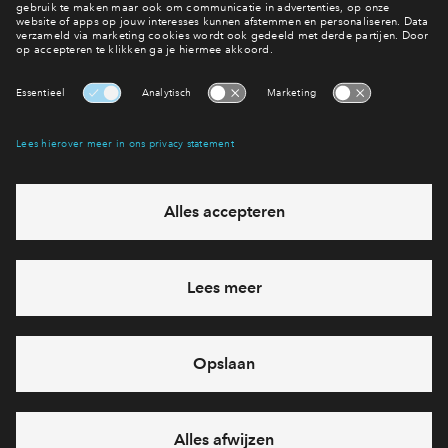
Interesse? Meld je dan snel aan
Hiermee blijf je op de hoogte van het belangrijkste nieuws en
eventuele projecten
Ja, ik wil mij aanmelden
Heb je een vraag en wil je direct antwoord? Bel ons op
088
712 28 68
6 dagen per week beschikbaar (behalve tijdens
feestdagen)
vandaag gesloten, maandag zijn we vanaf
09:00 uur weer
bereikbaar
via telefoon